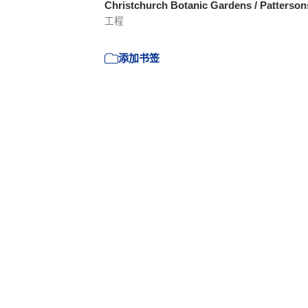
Christchurch Botanic Gardens / Patterso
工程
添加书签