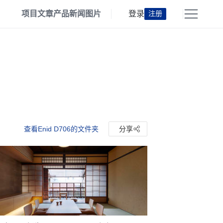
项目
文章
产品
新闻
图片
登录
注册
查看Enid D706的文件夹
分享