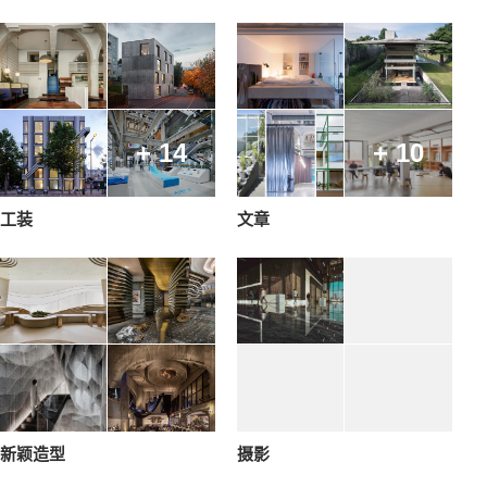
+ 14
+ 10
工装
文章
新颖造型
摄影