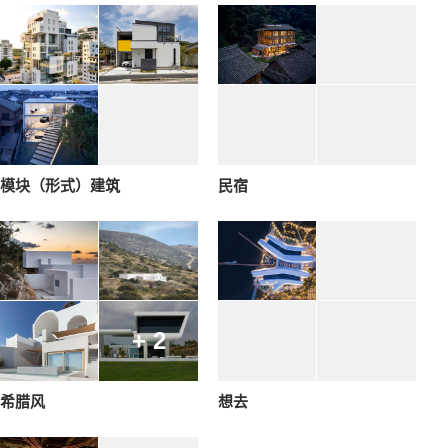
模块（形式）建筑
民宿
+ 2
希腊风
想去