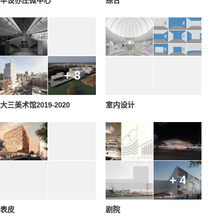
毕设亦庄微中心
综合
+ 8
大三美术馆2019-2020
室内设计
+ 4
表皮
剧院