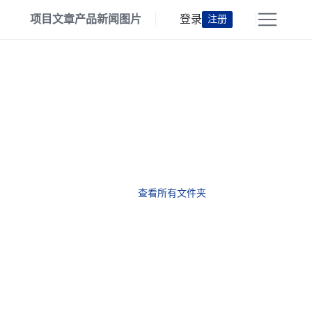
项目
文章
产品
新闻
图片
登录
注册
查看所有文件夹