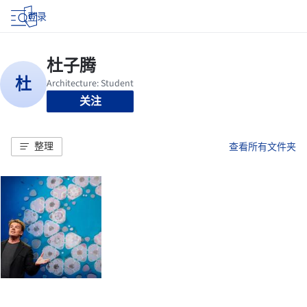
登录
关注
整理
查看所有文件夹