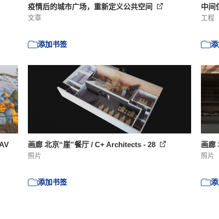
疫情后的城市广场，重新定义公共空间
中间住宅
文章
工程
添加书签
添
AV
画廊 北京“崖”餐厅 / C+ Architects - 28
画廊 北
照片
照片
添加书签
添