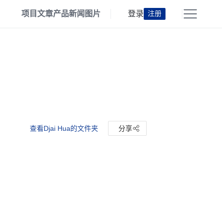
项目
文章
产品
新闻
图片
登录
注册
查看Djai Hua的文件夹
分享