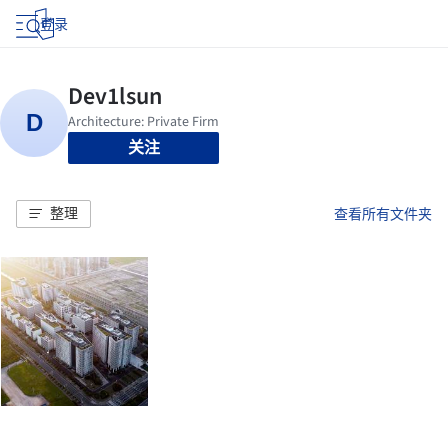
登录
关注
整理
查看所有文件夹