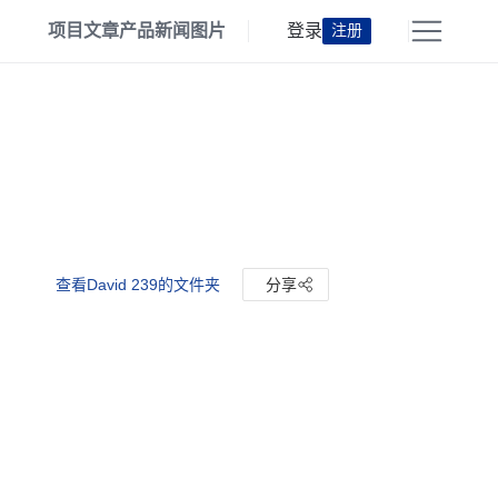
项目
文章
产品
新闻
图片
登录
注册
查看David 239的文件夹
分享