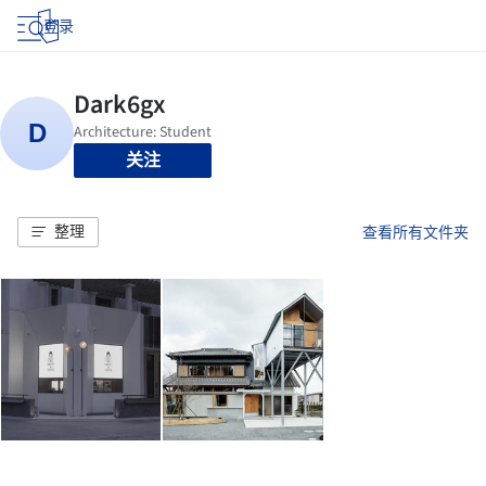
登录
关注
整理
查看所有文件夹