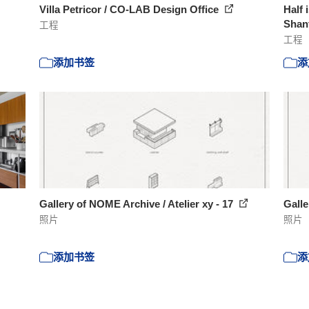
Villa Petricor / CO-LAB Design Office
Half 
Shant
工程
工程
添加书签
添
Gallery of NOME Archive / Atelier xy - 17
Galle
照片
照片
添加书签
添