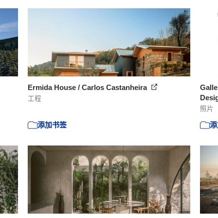
Ermida House / Carlos Castanheira
Gall
Desig
工程
照片
添加书签
添