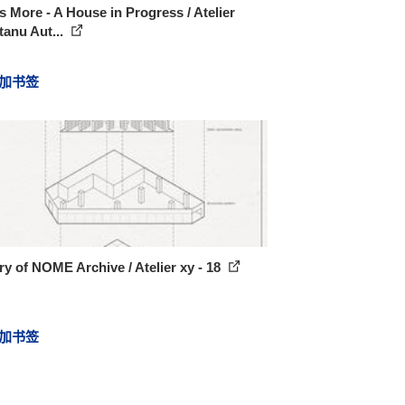
is More - A House in Progress / Atelier
anu Aut...
加书签
ry of NOME Archive / Atelier xy - 18
加书签