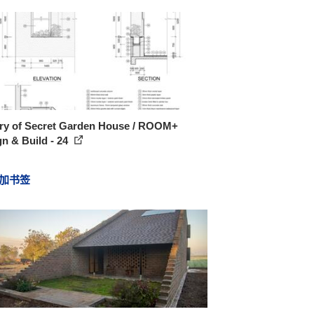
ery of Secret Garden House / ROOM+
n & Build - 24
加书签