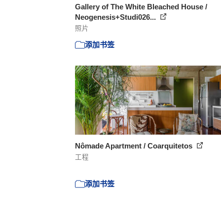
Gallery of The White Bleached House /
Neogenesis+Studi026...
照片
添加书签
Nômade Apartment / Coarquitetos
工程
添加书签