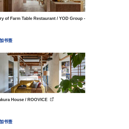
ry of Farm Table Restaurant / YOD Group -
加书签
kura House / ROOVICE
加书签