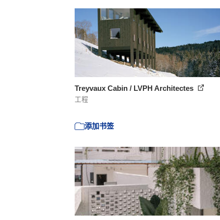
Treyvaux Cabin / LVPH Architectes
工程
添加书签