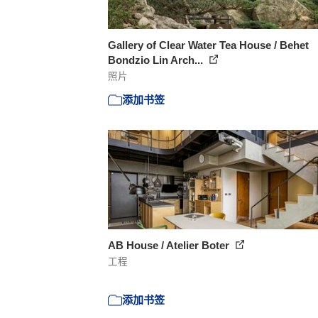
Gallery of Clear Water Tea House / Behet
Bondzio Lin Arch...
照片
添加书签
AB House / Atelier Boter
工程
添加书签