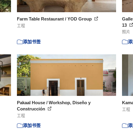
Farm Table Restaurant / YOD Group
Galle
13
工程
照片
添加书签
添
Pakaal House / Workshop, Diseño y
Kama
Construcción
工程
工程
添加书签
添