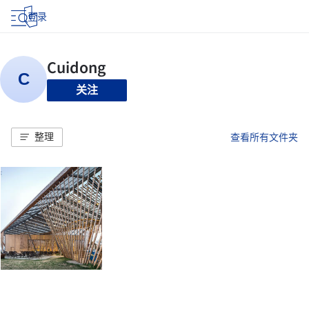
登录
关注
整理
查看所有文件夹