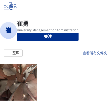
登录
关注
整理
查看所有文件夹