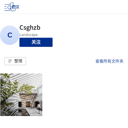
登录
关注
整理
查看所有文件夹