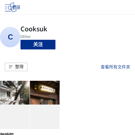
登录
关注
整理
查看所有文件夹