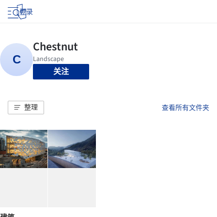
登录
关注
整理
查看所有文件夹