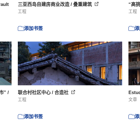
ult
三亚西岛自建房商业改造 / 叠重建筑
“高挑
工程
工程
添加书签
添
” /
联合村社区中心 / 合造社
Est
工程
文章
添加书签
添