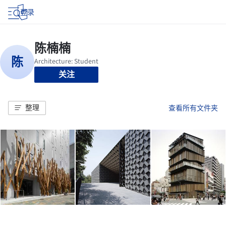
登录
关注
整理
查看所有文件夹