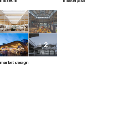
museum
masterplan
+ 2
market design