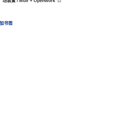
场装置 / Muir + Openwork
加书签