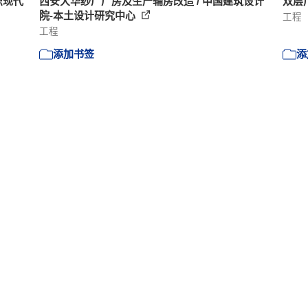
织现代
西安大华纱厂厂房及生产辅房改造 / 中国建筑设计
双层广
院-本土设计研究中心
工程
工程
添加书签
添