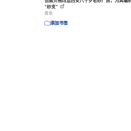
伍兹贝格改造西安八十岁老纱厂房，为其编
“纱支”
资讯
添加书签