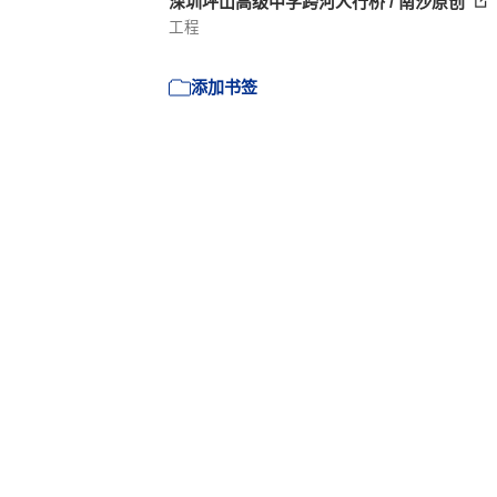
深圳坪山高级中学跨河人行桥 / 南沙原创
工程
添加书签