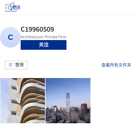
登录
关注
整理
查看所有文件夹