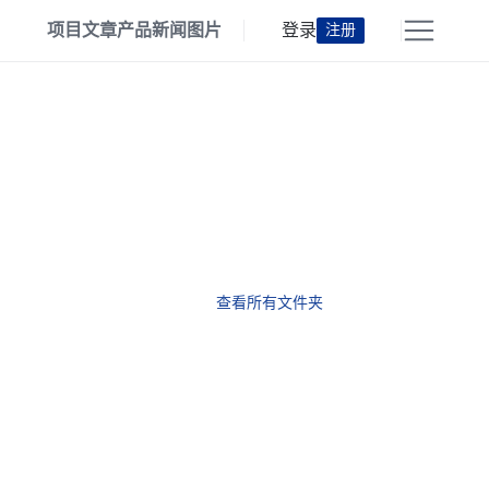
项目
文章
产品
新闻
图片
登录
注册
查看所有文件夹