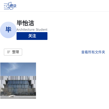
登录
关注
整理
查看所有文件夹