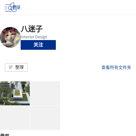
登录
关注
整理
查看所有文件夹