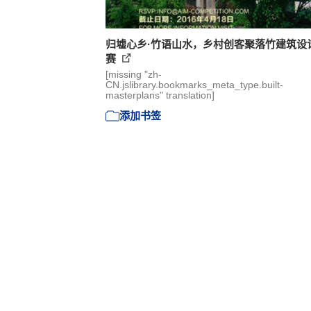
归墟心乡·竹语山水，乡村创客聚落竹建筑设
赛
[missing "zh-
CN.jslibrary.bookmarks_meta_type.built-
masterplans" translation]
添加书签