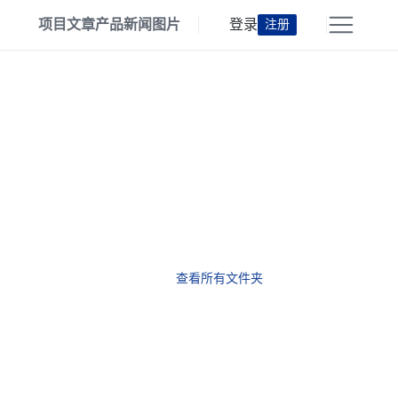
项目
文章
产品
新闻
图片
登录
注册
查看所有文件夹