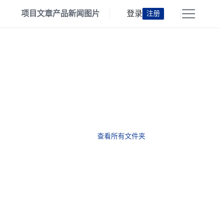
项目
文章
产品
新闻
图片
登录
注册
查看所有文件夹