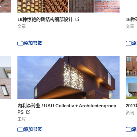
16种惊艳的砖结构细部设计
16
文章
文章
添加书签
添
内利森砖业 / UAU Collectiv + Architectengroep
20
PS
资讯
工程
添加书签
添