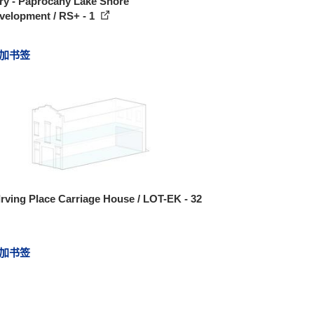
ry - Paprocany Lake Shore
velopment / RS+ - 1
加书签
ving Place Carriage House / LOT-EK - 32
加书签