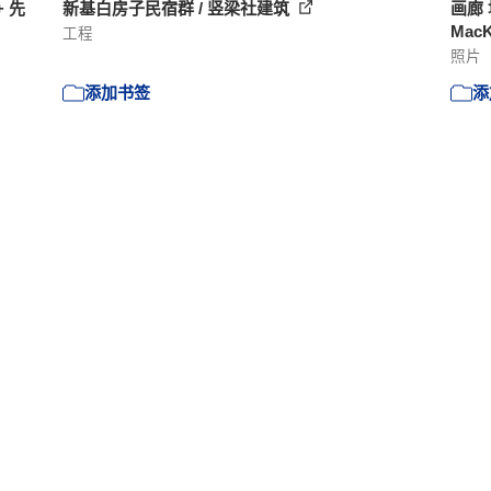
 先
新基白房子民宿群 / 竖梁社建筑
画廊
MacKa
工程
照片
添加书签
添