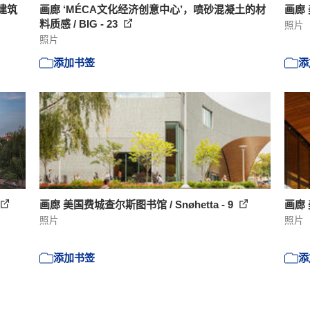
建筑
画廊 ‘MÉCA文化经济创意中心’，喷砂混凝土的材
画廊 
料质感 / BIG - 23
照片
照片
添加书签
添
画廊 美国费城查尔斯图书馆 / Snøhetta - 9
画廊 
照片
照片
添加书签
添