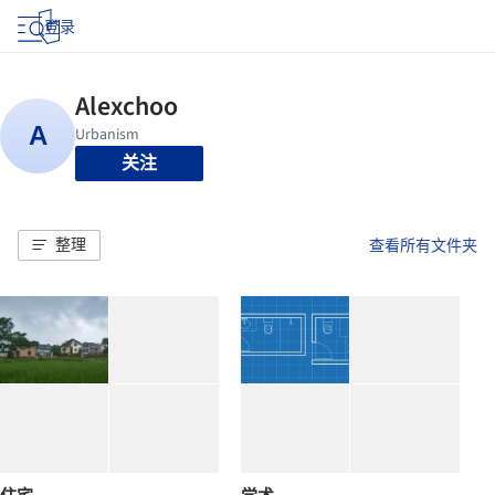
登录
关注
整理
查看所有文件夹