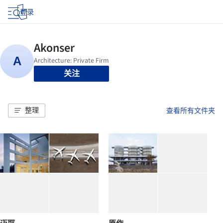
登录
关注
整理
查看所有文件夹