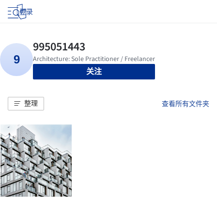
登录
关注
整理
查看所有文件夹