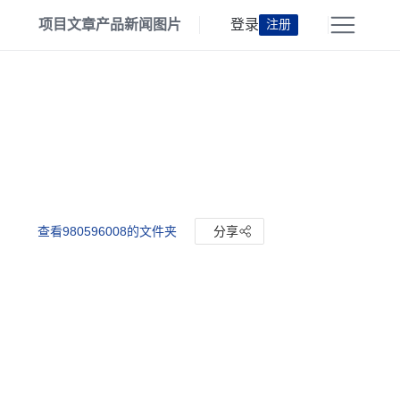
项目
文章
产品
新闻
图片
登录
注册
查看980596008的文件夹
分享