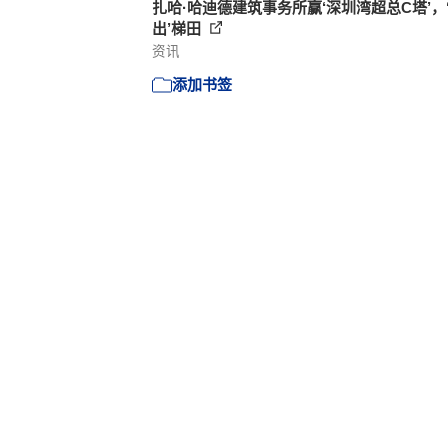
扎哈·哈迪德建筑事务所赢‘深圳湾超总C塔’，
出’梯田
资讯
添加书签