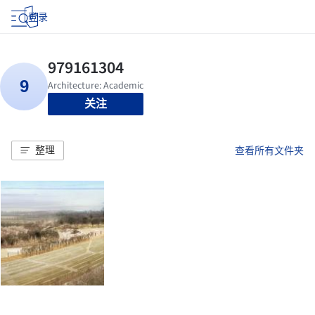
登录
关注
整理
查看所有文件夹