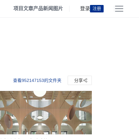
项目
文章
产品
新闻
图片
登录
注册
查看952147153的文件夹
分享