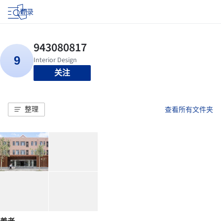
登录
关注
整理
查看所有文件夹