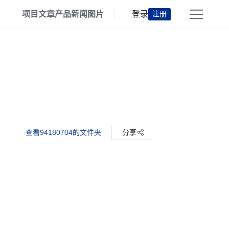
项目
文章
产品
新闻
图片
登录
注册
查看94180704的文件夹
分享