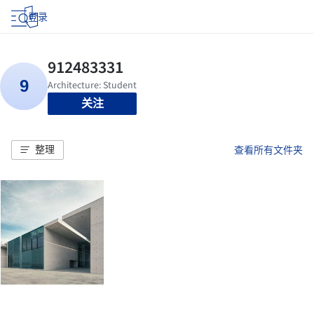
登录
关注
整理
查看所有文件夹