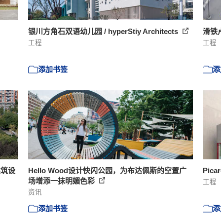
银川方角石双语幼儿园 / hyperStiy Architects
滑铁卢
工程
工程
添加书签
添
建筑设
Hello Wood设计快闪公园，为布达佩斯的空置广
Pica
场增添一抹明媚色彩
工程
资讯
添加书签
添