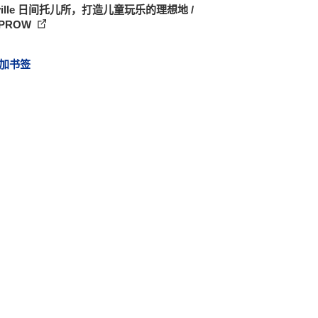
yville 日间托儿所，打造儿童玩乐的理想地 /
APROW
加书签