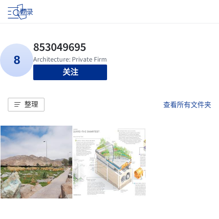
登录
关注
整理
查看所有文件夹