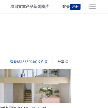
项目
文章
产品
新闻
图片
登录
注册
查看851838204的文件夹
分享