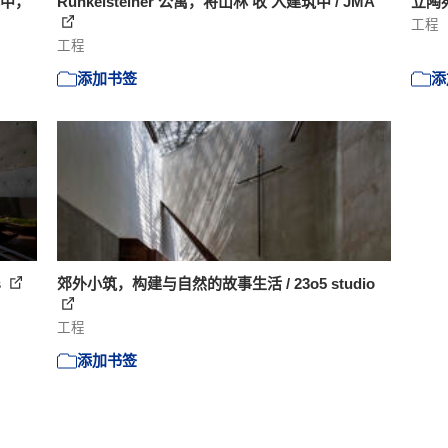
丛林中，
Runkelsteiner 公寓，将山林‘收’入建筑中 / JMA
立陶宛
工程
工程
添加书签
添
s
郊外小筑，构建与自然的故事生活 / 23o5 studio
工程
添加书签