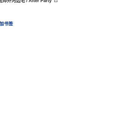
郊外河边宅 / After Party
加书签