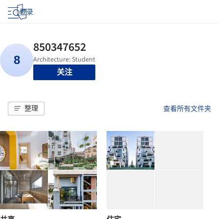
登录
关注
整理
查看所有文件夹