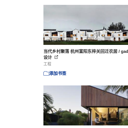
当代乡村聚落 杭州富阳东梓关回迁农居 / ga
设计
工程
添加书签