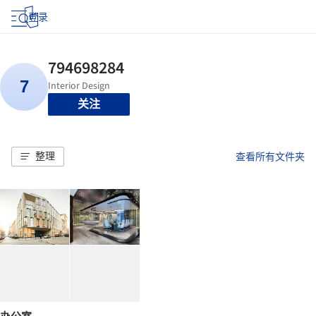
登录
关注
整理
查看所有文件夹