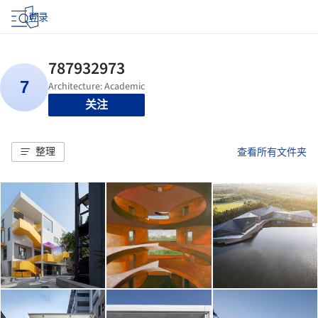
登录
关注
整理
查看所有文件夹