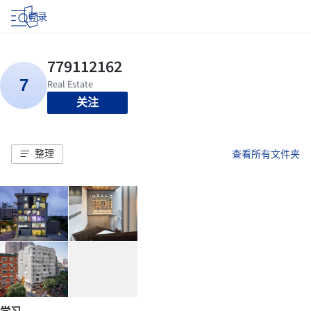
登录
关注
整理
查看所有文件夹