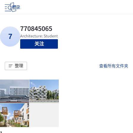
登录
关注
整理
查看所有文件夹